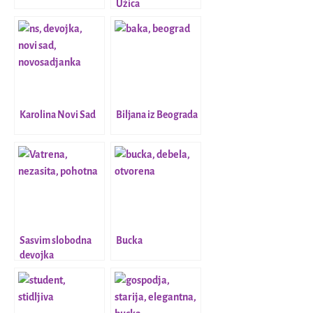
Užica
Karolina Novi Sad
Biljana iz Beograda
Sasvim slobodna
Bucka
devojka