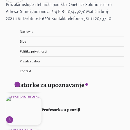
Pruzalac usluge i tehnička podrška: OneClick Solutions d.o.o.
Muž me ne primećuje
Adresa: Sime igumanova 2-4 PIB: 107479270 Matični broj:
20811161 Delatnost: 6201 Kontakt telefon: +381 11 207 37 10.
5
Naslovna
Blog
Žena sa stilom
Politika privatnosti
1
Pravila i uslovi
Kontakt
Ponovo svoja!
Matorke za upoznavanje
2
Profesorka u penziji
3