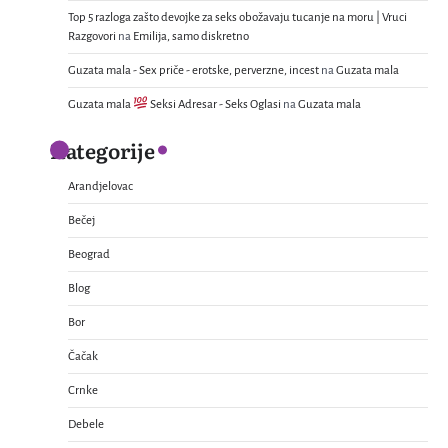
Top 5 razloga zašto devojke za seks obožavaju tucanje na moru | Vruci
Razgovori
na
Emilija, samo diskretno
Guzata mala - Sex priče - erotske, perverzne, incest
na
Guzata mala
Guzata mala
Seksi Adresar - Seks Oglasi
na
Guzata mala
Kategorije
Arandjelovac
Bečej
Beograd
Blog
Bor
Čačak
Crnke
Debele