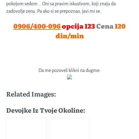
pokojom sedom … Oni sa pravim iskustvom, koji znaju da
zadovolje zenu. Pa ako si se prepoznao, javi mi se.
0906/400-096
opcija 123
Cena
120
din/min
Da me pozoveš klikni na dugme:
Related Images:
Devojke Iz Tvoje Okoline: