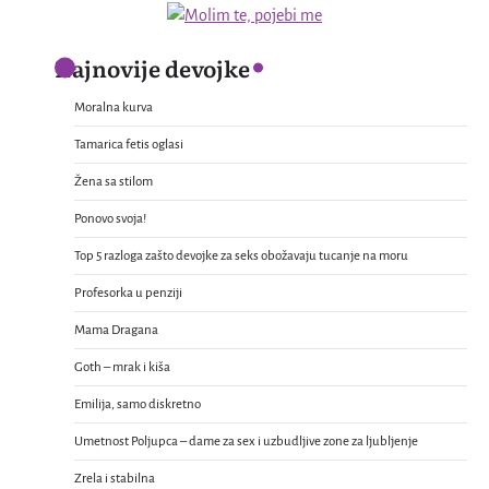
Najnovije devojke
Moralna kurva
Tamarica fetis oglasi
Žena sa stilom
Ponovo svoja!
Top 5 razloga zašto devojke za seks obožavaju tucanje na moru
Profesorka u penziji
Mama Dragana
Goth – mrak i kiša
Emilija, samo diskretno
Umetnost Poljupca – dame za sex i uzbudljive zone za ljubljenje
Zrela i stabilna