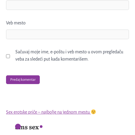
Veb mesto
Sačuvaj moje ime, e-poštu i veb mesto u ovom pregledaču
veba za sledeći put kada komentarišem.
Sex erotske priče – najbolje na jednom mestu
Sms sex