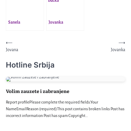
Sanela
Jovanka
Kretanje
⟵
⟶
Jovana
Jovanka
članka
Hotline Srbija
Volim zauzete i zabranjene
Report profilePlease complete the required fields.Your
NameEmailReason (required)This post contains broken links Post has
incorrect information Post has spam Copyright…