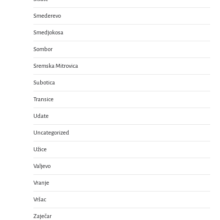
Smederevo
Smedjokosa
Sombor
Sremska Mitrovica
Subotica
Transice
Udate
Uncategorized
Užice
Valjevo
Vranje
Vršac
Zaječar