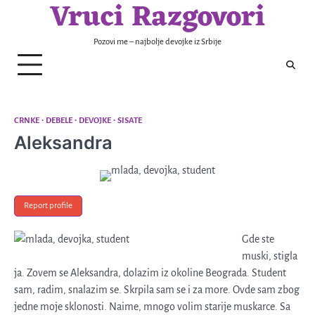
Vruci Razgovori
Skip
to
content
Pozovi me – najbolje devojke iz Srbije
CRNKE
DEBELE
DEVOJKE
SISATE
Aleksandra
Report profile
Gde ste
muski, stigla
ja. Zovem se Aleksandra, dolazim iz okoline Beograda. Student
sam, radim, snalazim se. Skrpila sam se i za more. Ovde sam zbog
jedne moje sklonosti. Naime, mnogo volim starije muskarce. Sa