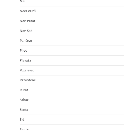
Niš
Nova Varoš
Novi Pazar
Novi Sad
Pančevo
Pirot
Plavuša
Požarevac
Razvedene
Ruma
Šabac
Senta
Šid
Sisate