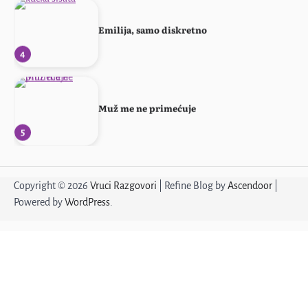
Emilija, samo diskretno
4
Muž me ne primećuje
5
Žena sa stilom
Copyright © 2026
Vruci Razgovori
| Refine Blog by
Ascendoor
|
Powered by
WordPress
.
1
Ponovo svoja!
2