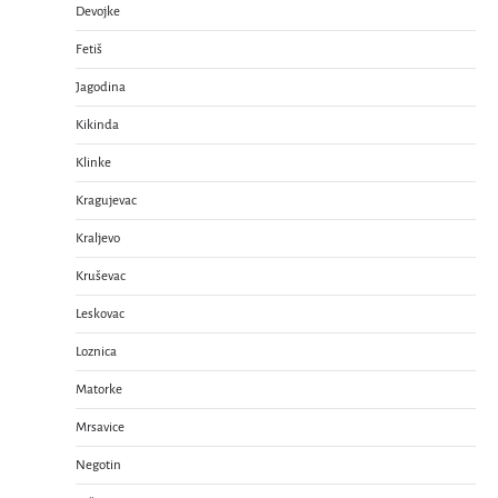
Devojke
Fetiš
Jagodina
Kikinda
Klinke
Kragujevac
Kraljevo
Kruševac
Leskovac
Loznica
Matorke
Mrsavice
Negotin