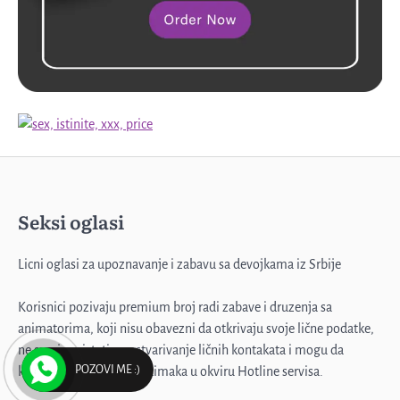
Seksi oglasi
Profesorka u penziji
3
Licni oglasi za upoznavanje i zabavu sa devojkama iz Srbije
Korisnici pozivaju premium broj radi zabave i druzenja sa
Emilija, samo diskretno
animatorima, koji nisu obavezni da otkrivaju svoje lične podatke,
ne smeju pristati na ostvarivanje ličnih kontakata i mogu da
4
POZOVI ME :)
koriste više različitih nadimaka u okviru Hotline servisa.