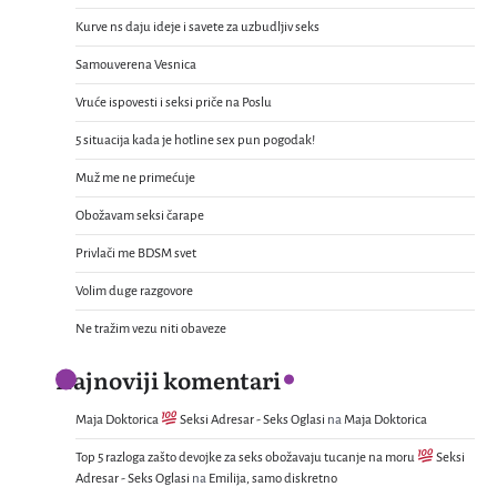
Kurve ns daju ideje i savete za uzbudljiv seks
Samouverena Vesnica
Vruće ispovesti i seksi priče na Poslu
5 situacija kada je hotline sex pun pogodak!
Muž me ne primećuje
Obožavam seksi čarape
Privlači me BDSM svet
Volim duge razgovore
Ne tražim vezu niti obaveze
Najnoviji komentari
Maja Doktorica
Seksi Adresar - Seks Oglasi
na
Maja Doktorica
Top 5 razloga zašto devojke za seks obožavaju tucanje na moru
Seksi
Adresar - Seks Oglasi
na
Emilija, samo diskretno