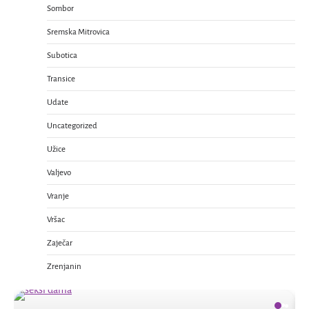
Sombor
Sremska Mitrovica
Subotica
Transice
Udate
Uncategorized
Užice
Valjevo
Vranje
Vršac
Zaječar
Zrenjanin