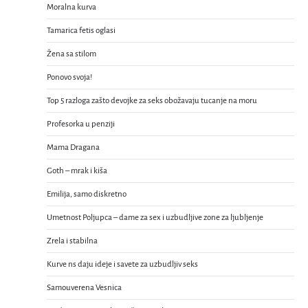
Moralna kurva
Tamarica fetis oglasi
Žena sa stilom
Ponovo svoja!
Top 5 razloga zašto devojke za seks obožavaju tucanje na moru
Profesorka u penziji
Mama Dragana
Goth – mrak i kiša
Emilija, samo diskretno
Umetnost Poljupca – dame za sex i uzbudljive zone za ljubljenje
Zrela i stabilna
Kurve ns daju ideje i savete za uzbudljiv seks
Samouverena Vesnica