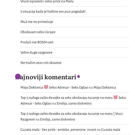
Vruće ispovesti i seksi priče na Poslu
5 situacija kada je hotline sex pun pogodak!
Muž me ne primećuje
Obožavam seksi čarape
Privlači me BDSM svet
Volim duge razgovore
Ne tražim vezu niti obaveze
Najnoviji komentari
Maja Doktorica
Seksi Adresar - Seks Oglasi
na
Maja Doktorica
Top 5 razloga zašto devojke za seks obožavaju tucanje na moru
Seksi
Adresar - Seks Oglasi
na
Emilija, samo diskretno
Top 5 razloga zašto devojke za seks obožavaju tucanje na moru | Vruci
Razgovori
na
Emilija, samo diskretno
Guzata mala - Sex priče - erotske, perverzne, incest
na
Guzata mala