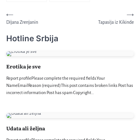
Kretanje
⟵
⟶
Dijana Zrenjanin
Tapasija iz Kikinde
članka
Hotline Srbija
Erotika je sve
Report profilePlease complete the required fields.Your
NameEmailReason (required)This post contains broken links Post has
incorrect information Post has spam Copyright…
Udata ali željna