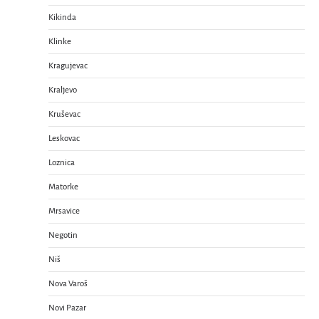
Kikinda
Klinke
Kragujevac
Kraljevo
Kruševac
Leskovac
Loznica
Matorke
Mrsavice
Negotin
Niš
Nova Varoš
Novi Pazar