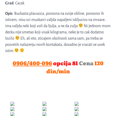
Grad
: Cacak
Opis
: Buckasta plavusica, ponosna na svoje obline, ponosno ih
isticem, nisu svi muskarci valjda napaljeni iskljucivo na mrsave…
ima valjda neki koji voli da ljulja, a ne da zulja
Ni jednom mom
decku nije smetao koji visak kilograma, neke je to cak dodatno
lozilo
Eh, ali eto, sticajem okolnosti sama sam, pa treba se
posvetiti nalazenju novih kontakata, dosadno je vracati se uvek
istim
0906/400-096
opcija 81
Cena
120
din/min