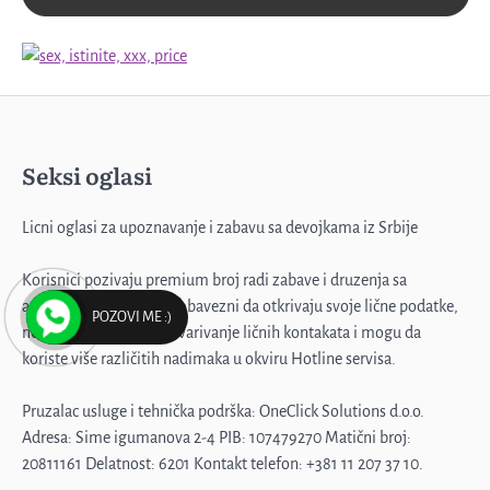
Profesorka u penziji
3
Seksi oglasi
Emilija, samo diskretno
4
Licni oglasi za upoznavanje i zabavu sa devojkama iz Srbije
Korisnici pozivaju premium broj radi zabave i druzenja sa
Muž me ne primećuje
animatorima, koji nisu obavezni da otkrivaju svoje lične podatke,
POZOVI ME :)
ne smeju pristati na ostvarivanje ličnih kontakata i mogu da
5
koriste više različitih nadimaka u okviru Hotline servisa.
Pruzalac usluge i tehnička podrška: OneClick Solutions d.o.o.
Žena sa stilom
Adresa: Sime igumanova 2-4 PIB: 107479270 Matični broj:
20811161 Delatnost: 6201 Kontakt telefon: +381 11 207 37 10.
1