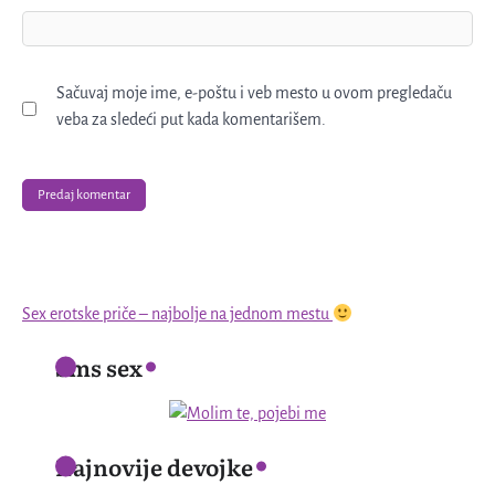
Sačuvaj moje ime, e-poštu i veb mesto u ovom pregledaču
veba za sledeći put kada komentarišem.
Sex erotske priče – najbolje na jednom mestu
Sms sex
Najnovije devojke