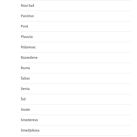
Novi Sad
Pančevo
Pirot
Plavuša
Požarevac
Razvedene
Ruma
Šabac
Senta
Šid
Sisate
Smederevo
Smedjokosa