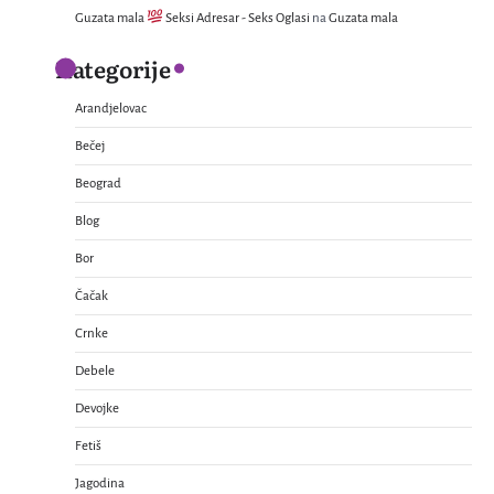
Guzata mala
Seksi Adresar - Seks Oglasi
na
Guzata mala
Kategorije
Arandjelovac
Bečej
Beograd
Blog
Bor
Čačak
Crnke
Debele
Devojke
Fetiš
Jagodina