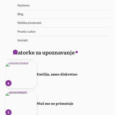
Naslovna
Blog
Ponovo svoja!
Politika privatnosti
2
Pravila i uslovi
Kontakt
Profesorka u penziji
Matorke za upoznavanje
3
Emilija, samo diskretno
4
Muž me ne primećuje
5