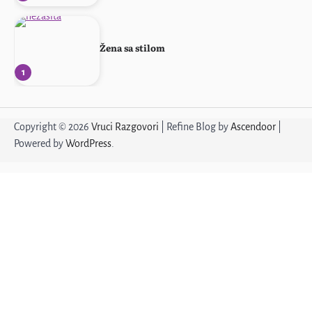
Žena sa stilom
1
Ponovo svoja!
Copyright © 2026
Vruci Razgovori
| Refine Blog by
Ascendoor
|
Powered by
WordPress
.
2
Profesorka u penziji
3
Emilija, samo diskretno
4