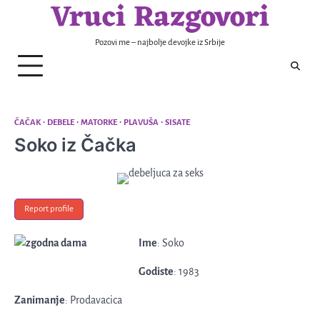
Vruci Razgovori
Skip
to
content
Pozovi me – najbolje devojke iz Srbije
ČAČAK
DEBELE
MATORKE
PLAVUŠA
SISATE
Soko iz Čačka
Report profile
Ime
: Soko
Godiste
: 1983
Zanimanje
: Prodavacica