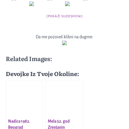
[POKAŽI SLIDESHOW]
Da me pozoveš klikni na dugme:
Related Images:
Devojke Iz Tvoje Okoline:
Nadica 1982.
Mela 52. god
Beograd
Zrenjanin