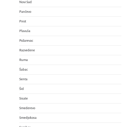
Novi Sad
Pančevo
Pirot
Plavuša
Požarevac
Razvedene
Ruma
Šabac
Senta
Šid
Sisate
Smederevo
Smedjokosa