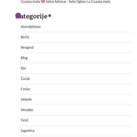
Guzata mala
Seksi Adresar - Seks Oglasi
na
Guzata mala
Kategorije
Arandjelovac
Bečej
Beograd
Blog
Bor
Čačak
Crnke
Debele
Devojke
Fetiš
Jagodina