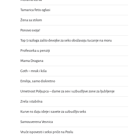
Tamarica fetis oglasi
Žena sa stilom
Ponovo svoja!
Top 5 razloga zašto devojke za seks obožavaju tucanje na moru
Profesorka u penziji
Mama Dragana
Goth – mrak i kiša
Emilija, samo diskretno
Umetnost Poljupca – dame za sex i uzbudljive zone za ljubljenje
Zrela i stabilna
Kurve ns daju ideje i savete za uzbudljiv seks
Samouverena Vesnica
Vruće ispovesti i seksi priče na Poslu