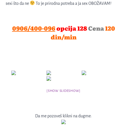
sexi što da ne
To je prirodna potreba a ja sex OBOŽAVAM!
0906/400-096
opcija 128
Cena
120
din/min
[SHOW SLIDESHOW]
Da me pozoveš klikni na dugme: