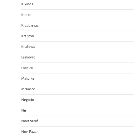
Kikinda
Klinke
Kragujevac
Kraljevo
Kruševac
Leskovac
Loznica
Matorke
Mrsavice
Negotin
Niš
Nova Varoš
Novi Pazar