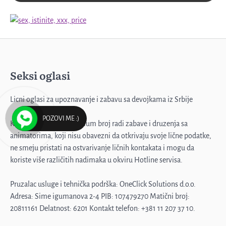
Seksi oglasi
Profesorka u penziji
3
Licni oglasi za upoznavanje i zabavu sa devojkama iz Srbije
POZOVI ME :)
Korisnici pozivaju premium broj radi zabave i druzenja sa
Emilija, samo diskretno
animatorima, koji nisu obavezni da otkrivaju svoje lične podatke,
ne smeju pristati na ostvarivanje ličnih kontakata i mogu da
4
koriste više različitih nadimaka u okviru Hotline servisa.
Pruzalac usluge i tehnička podrška: OneClick Solutions d.o.o.
Muž me ne primećuje
Adresa: Sime igumanova 2-4 PIB: 107479270 Matični broj:
20811161 Delatnost: 6201 Kontakt telefon: +381 11 207 37 10.
5