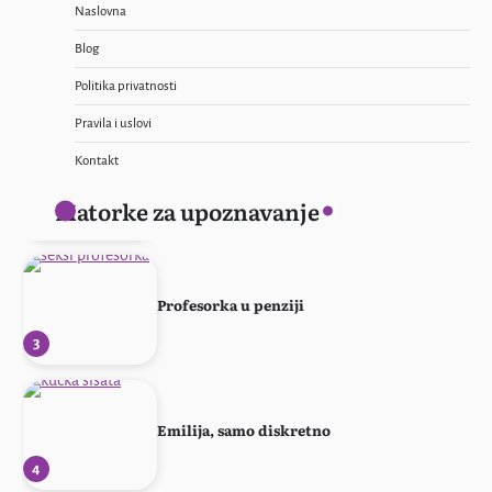
Naslovna
Blog
Žena sa stilom
Politika privatnosti
1
Pravila i uslovi
Kontakt
Ponovo svoja!
Matorke za upoznavanje
2
Profesorka u penziji
3
Emilija, samo diskretno
4