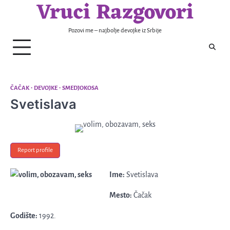
Vruci Razgovori
Skip
to
content
Pozovi me – najbolje devojke iz Srbije
ČAČAK
DEVOJKE
SMEDJOKOSA
Svetislava
Report profile
Ime:
Svetislava
Mesto:
Čačak
Godište:
1992.