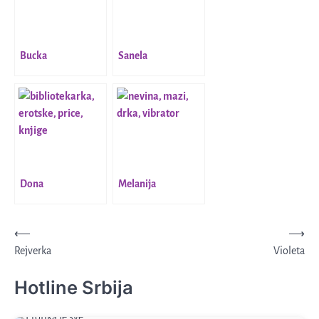
Bucka
Sanela
Dona
Melanija
Kretanje
⟵
⟶
Rejverka
Violeta
članka
Hotline Srbija