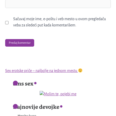
Sačuvaj moje ime, e-poštu i veb mesto u ovom pregledaču
veba za sledeći put kada komentarišem.
Sex erotske priče – najbolje na jednom mestu
Sms sex
Najnovije devojke
Moralna kurva