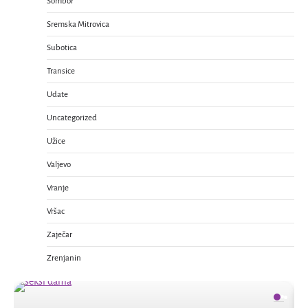
Sombor
Sremska Mitrovica
Subotica
Transice
Udate
Uncategorized
Užice
Valjevo
Vranje
Vršac
Zaječar
Zrenjanin