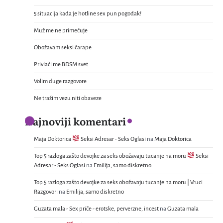
5 situacija kada je hotline sex pun pogodak!
Muž me ne primećuje
Obožavam seksi čarape
Privlači me BDSM svet
Volim duge razgovore
Ne tražim vezu niti obaveze
Najnoviji komentari
Maja Doktorica
Seksi Adresar - Seks Oglasi
na
Maja Doktorica
Top 5 razloga zašto devojke za seks obožavaju tucanje na moru
Seksi
Adresar - Seks Oglasi
na
Emilija, samo diskretno
Top 5 razloga zašto devojke za seks obožavaju tucanje na moru | Vruci
Razgovori
na
Emilija, samo diskretno
Guzata mala - Sex priče - erotske, perverzne, incest
na
Guzata mala