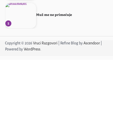
Muž me ne primećuje
5
Žena sa stilom
Copyright © 2026
Vruci Razgovori
| Refine Blog by
Ascendoor
|
Powered by
WordPress
.
1
Ponovo svoja!
2
Profesorka u penziji
3