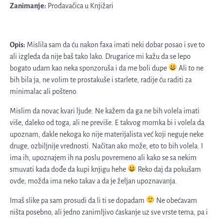
Zanimanje:
Prodavačica u Knjižari
Opis:
Mislila sam da ću nakon faxa imati neki dobar posao i sve to
ali izgleda da nije baš tako lako. Drugarice mi kažu da se lepo
bogato udam kao neka sponzoruša i da me boli dupe
Ali to ne
bih bila ja, ne volim te prostakuše i starlete, radije ću raditi za
minimalac ali pošteno.
Mislim da novac kvari ljude. Ne kažem da ga ne bih volela imati
više, daleko od toga, ali ne previše. E takvog momka bi i volela da
upoznam, dakle nekoga ko nije materijalista već koji neguje neke
druge, ozbiljnije vrednosti. Načitan ako može, eto to bih volela. I
ima ih, upoznajem ih na poslu povremeno ali kako se sa nekim
smuvati kada dođe da kupi knjigu hehe
Reko daj da pokušam
ovde, možda ima neko takav a da je željan upoznavanja.
Imaš slike pa sam prosudi da li ti se dopadam
Ne obećavam
ništa posebno, ali jedno zanimljivo ćaskanje uz sve vrste tema, pa i