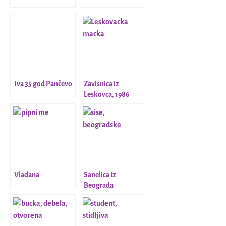
Iva 35 god Pančevo
Zavisnica iz
Leskovca, 1986
Vladana
Sanelica iz
Beograda