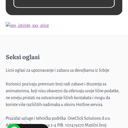
Profesorka u penziji
Seksi oglasi
3
Licni oglasi za upoznavanje i zabavu sa devojkama iz Srbije
Korisnici pozivaju premium broj radi zabave i druzenja sa
Emilija, samo diskretno
animatorima, koji nisu obavezni da otkrivaju svoje lične podatke,
4
ne smeju pristati na ostvarivanje ličnih kontakata i mogu da
koriste više različitih nadimaka u okviru Hotline servisa.
Pruzalac usluge i tehnička podrška: OneClick Solutions d.o.o.
Muž me ne primećuje
Adresa: Sime igumanova 2-4 PIB: 107479270 Matični broj: