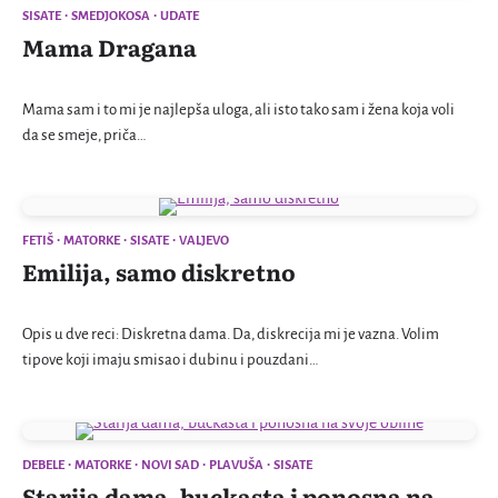
SISATE
SMEDJOKOSA
UDATE
Mama Dragana
Mama sam i to mi je najlepša uloga, ali isto tako sam i žena koja voli
da se smeje, priča…
FETIŠ
MATORKE
SISATE
VALJEVO
Emilija, samo diskretno
Opis u dve reci: Diskretna dama. Da, diskrecija mi je vazna. Volim
tipove koji imaju smisao i dubinu i pouzdani…
DEBELE
MATORKE
NOVI SAD
PLAVUŠA
SISATE
Starija dama, buckasta i ponosna na