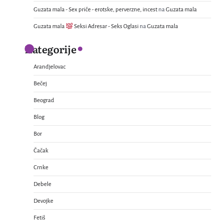
Guzata mala - Sex priče - erotske, perverzne, incest
na
Guzata mala
Guzata mala
Seksi Adresar - Seks Oglasi
na
Guzata mala
Kategorije
Arandjelovac
Bečej
Beograd
Blog
Bor
Čačak
Crnke
Debele
Devojke
Fetiš