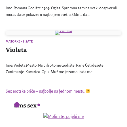
Ime: Romana Godište: 1969. Oglas: Spremna sam na svaki dogovor ali
moras da se pokazes u najboljem svetlu. Odma da…
MATORKE
SISATE
Violeta
Ime: Violeta Mesto: Ne bih o tome Godište: Rane Četrdesete
Zanimanje: Kuvarica Opis: Muž me je zamolio da me…
Sex erotske priče – najbolje na jednom mestu
Sms sex