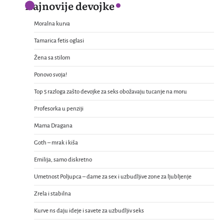
Najnovije devojke
Moralna kurva
Tamarica fetis oglasi
Žena sa stilom
Ponovo svoja!
Top 5 razloga zašto devojke za seks obožavaju tucanje na moru
Profesorka u penziji
Mama Dragana
Goth – mrak i kiša
Emilija, samo diskretno
Umetnost Poljupca – dame za sex i uzbudljive zone za ljubljenje
Zrela i stabilna
Kurve ns daju ideje i savete za uzbudljiv seks