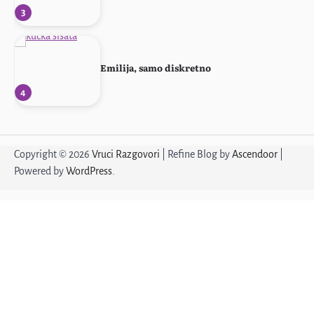
4
Muž me ne primećuje
5
Žena sa stilom
Copyright © 2026
Vruci Razgovori
| Refine Blog by
Ascendoor
|
Powered by
WordPress
.
1
Ponovo svoja!
2
Profesorka u penziji