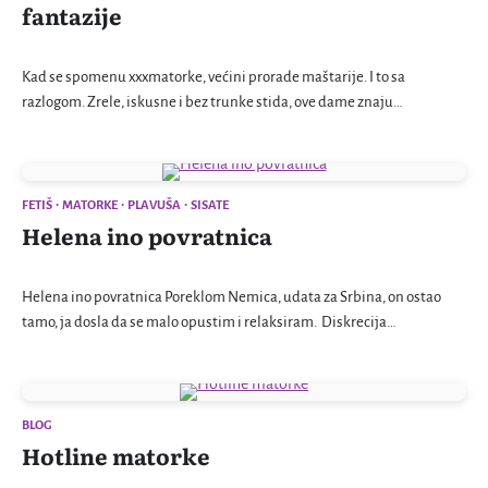
fantazije
Kad se spomenu xxxmatorke, većini prorade maštarije. I to sa
razlogom. Zrele, iskusne i bez trunke stida, ove dame znaju…
FETIŠ
MATORKE
PLAVUŠA
SISATE
Helena ino povratnica
Helena ino povratnica Poreklom Nemica, udata za Srbina, on ostao
tamo, ja dosla da se malo opustim i relaksiram. Diskrecija…
BLOG
Hotline matorke