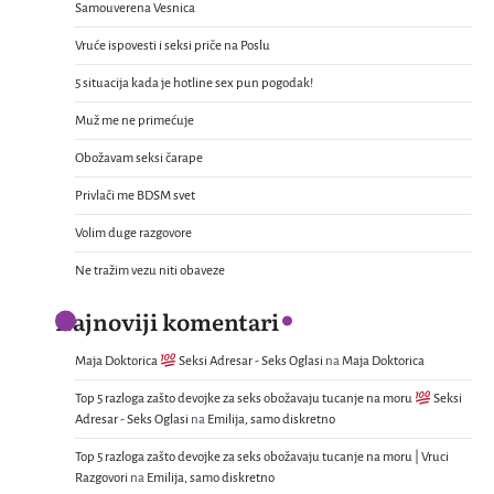
Samouverena Vesnica
Vruće ispovesti i seksi priče na Poslu
5 situacija kada je hotline sex pun pogodak!
Muž me ne primećuje
Obožavam seksi čarape
Privlači me BDSM svet
Volim duge razgovore
Ne tražim vezu niti obaveze
Najnoviji komentari
Maja Doktorica
Seksi Adresar - Seks Oglasi
na
Maja Doktorica
Top 5 razloga zašto devojke za seks obožavaju tucanje na moru
Seksi
Adresar - Seks Oglasi
na
Emilija, samo diskretno
Top 5 razloga zašto devojke za seks obožavaju tucanje na moru | Vruci
Razgovori
na
Emilija, samo diskretno