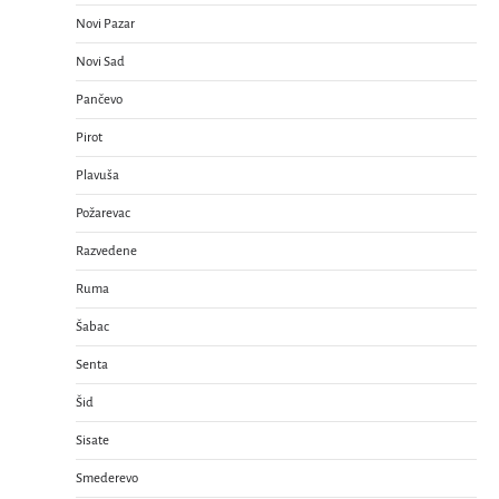
Novi Pazar
Novi Sad
Pančevo
Pirot
Plavuša
Požarevac
Razvedene
Ruma
Šabac
Senta
Šid
Sisate
Smederevo