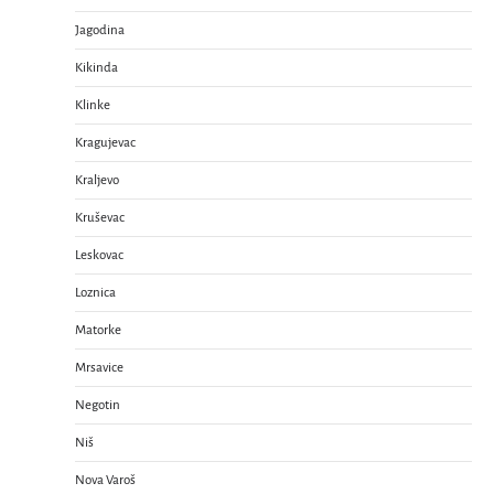
Jagodina
Kikinda
Klinke
Kragujevac
Kraljevo
Kruševac
Leskovac
Loznica
Matorke
Mrsavice
Negotin
Niš
Nova Varoš