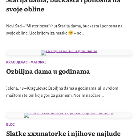
svoje obline
Novi Sad – “Misteriozna” (48) Starija dama, buckasta i ponosna na
svoje obline. Lice krijem iza maske
– ne…
KRAGUJEVAC
MATORKE
Ozbiljna dama u godinama
Jelena, 48 – Kragujevac Ozbiljna dama u godinama, ali s vrelom
maštom i telom koje gori za pažnjom. Nosim naočare,…
BLOG
Slatke xxxmatorke i njihove najluđe