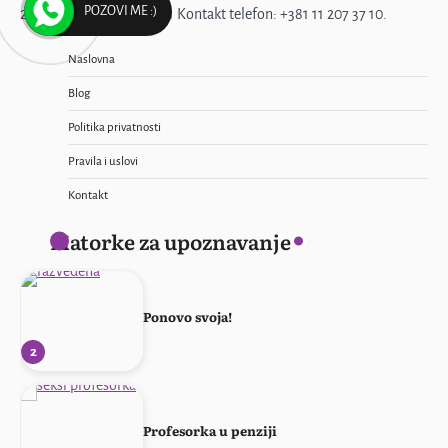
5
POZOVI ME :)
20811161 Delatnost: 6201 Kontakt telefon: +381 11 207 37 10.
Naslovna
Žena sa stilom
Blog
1
Politika privatnosti
Pravila i uslovi
Kontakt
Ponovo svoja!
Matorke za upoznavanje
2
Profesorka u penziji
3
Emilija, samo diskretno