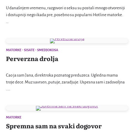
U današnjem vremenu, razgovori o seksu su postali mnogo otvoreniji
i dostupniji nego ikada pre, posebno su popularni Hotline matorke.
…
MATORKE
SISATE
SMEDJOKOSA
Perverzna drolja
Cao ja sam Jana, direktroka poznatog preduzeca. Ugledna mama
troje dece. Muz savrsen, putuje, zaradjuje. Uspesna sam i zadovoljna
..…
MATORKE
Spremna sam na svaki dogovor