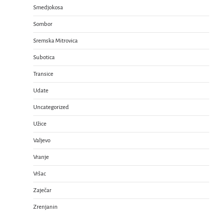
Smedjokosa
Sombor
Sremska Mitrovica
Subotica
Transice
Udate
Uncategorized
Užice
Valjevo
Vranje
Vršac
Zaječar
Zrenjanin