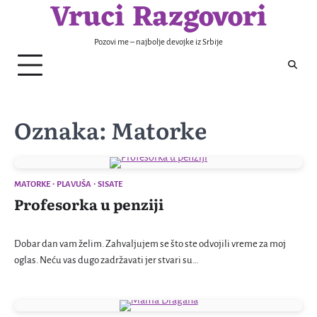
Vruci Razgovori
Skip
to
content
Pozovi me – najbolje devojke iz Srbije
Oznaka:
Matorke
MATORKE
PLAVUŠA
SISATE
Profesorka u penziji
Dobar dan vam želim. Zahvaljujem se što ste odvojili vreme za moj
oglas. Neću vas dugo zadržavati jer stvari su…