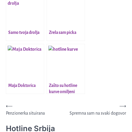
Samo tvoja drolja
Zrela sam picka
Maja Doktorica
Zašto su hotline
kurve omiljeni
izbor za noćne
razgovore
Kretanje
⟵
⟶
Penzionerka situirana
Spremna sam na svaki dogovor
članka
Hotline Srbija