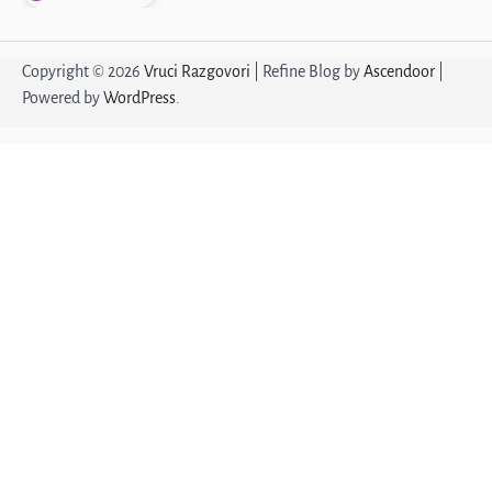
Žena sa stilom
Copyright © 2026
Vruci Razgovori
| Refine Blog by
Ascendoor
|
Powered by
WordPress
.
1
Ponovo svoja!
2
Profesorka u penziji
3
Emilija, samo diskretno
4