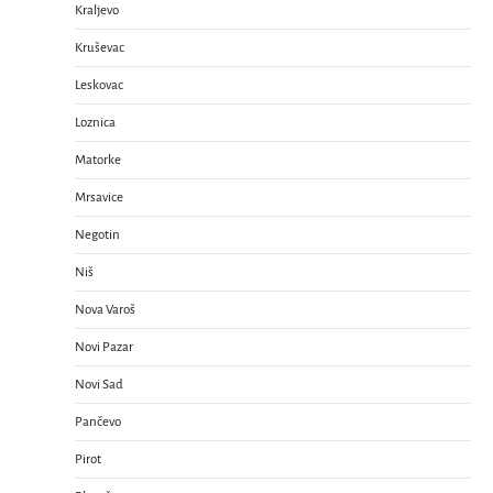
Kraljevo
Kruševac
Leskovac
Loznica
Matorke
Mrsavice
Negotin
Niš
Nova Varoš
Novi Pazar
Novi Sad
Pančevo
Pirot