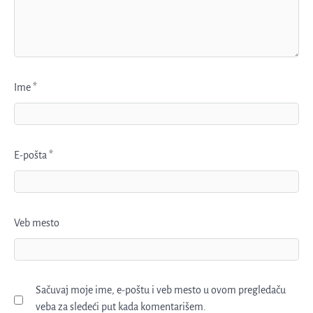
Ime
*
E-pošta
*
Veb mesto
Sačuvaj moje ime, e-poštu i veb mesto u ovom pregledaču
veba za sledeći put kada komentarišem.