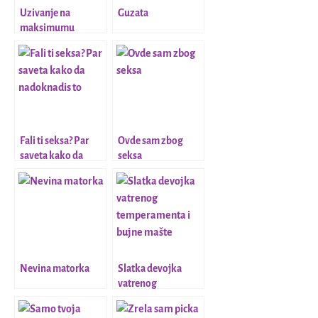
Uzivanje na
Guzata
maksimumu
Fali ti seksa? Par
Ovde sam zbog
saveta kako da
seksa
nadoknadis to
Nevina matorka
Slatka devojka
vatrenog
temperamenta i
bujne mašte