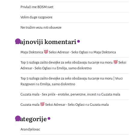
Privlači me BDSM svet
Volim duge razgovore
Ne tražim vezu niti obaveze
Najnoviji komentari
Maja Doktorica
Seksi Adresar - Seks Oglasi
na
Maja Doktorica
Top 5 razloga zašto devojke za seks obožavaju tucanje na moru
Seksi
Adresar - Seks Oglasi
na
Emilija, samo diskretno
Top 5 razloga zašto devojke za seks obožavaju tucanje na moru | Vruci
Razgovori
na
Emilija, samo diskretno
Guzata mala - Sex priče - erotske, perverzne, incest
na
Guzata mala
Guzata mala
Seksi Adresar - Seks Oglasi
na
Guzata mala
Kategorije
Arandjelovac