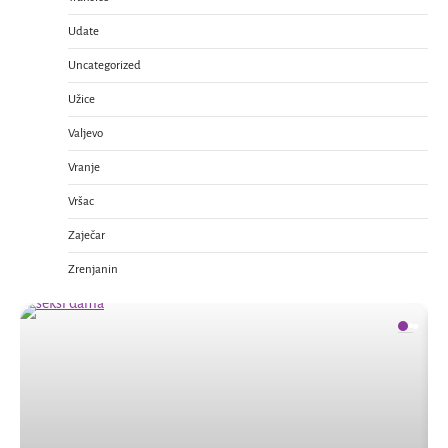
Udate
Uncategorized
Užice
Valjevo
Vranje
Vršac
Zaječar
Zrenjanin