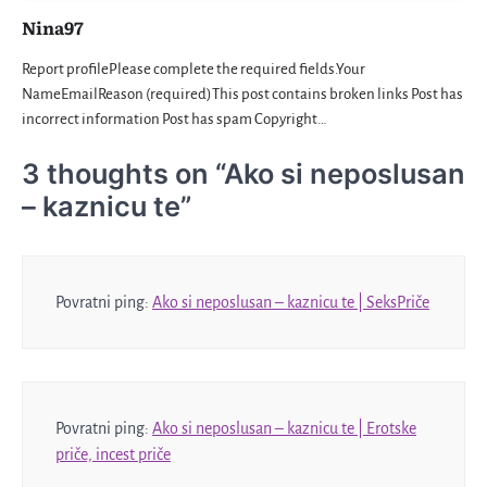
Nina97
Report profilePlease complete the required fields.Your
NameEmailReason (required)This post contains broken links Post has
incorrect information Post has spam Copyright…
3 thoughts on “
Ako si neposlusan
– kaznicu te
”
Povratni ping:
Ako si neposlusan – kaznicu te | SeksPriče
Povratni ping:
Ako si neposlusan – kaznicu te | Erotske
priče, incest priče