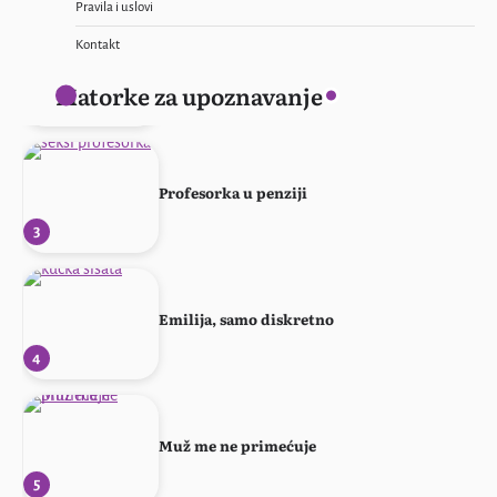
Pravila i uslovi
Kontakt
Ponovo svoja!
Matorke za upoznavanje
2
Profesorka u penziji
3
Emilija, samo diskretno
4
Muž me ne primećuje
5