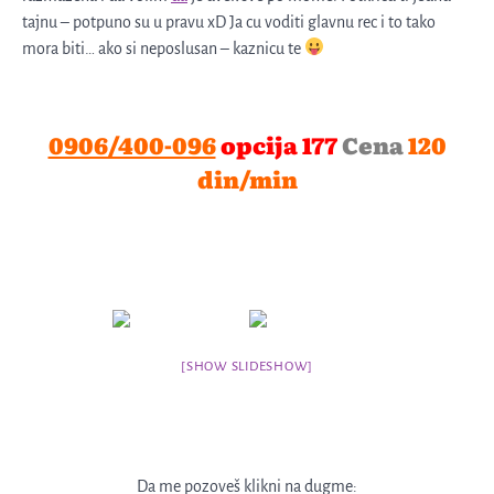
tajnu – potpuno su u pravu xD Ja cu voditi glavnu rec i to tako
mora biti… ako si neposlusan – kaznicu te
0906/400-096
opcija 177
Cena
120
din/min
[SHOW SLIDESHOW]
Da me pozoveš klikni na dugme: