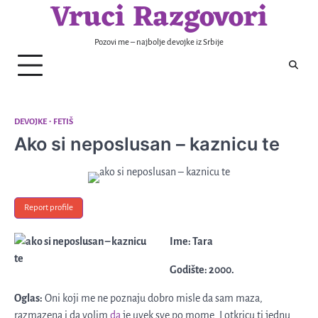
Vruci Razgovori
Skip
to
content
Pozovi me – najbolje devojke iz Srbije
DEVOJKE
FETIŠ
Ako si neposlusan – kaznicu te
Report profile
Ime: Tara
Godište: 2000.
Oglas:
Oni koji me ne poznaju dobro misle da sam maza,
razmazena i da volim
da
je uvek sve po mome. I otkricu ti jednu