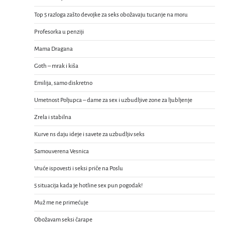
Top 5 razloga zašto devojke za seks obožavaju tucanje na moru
Profesorka u penziji
Mama Dragana
Goth – mrak i kiša
Emilija, samo diskretno
Umetnost Poljupca – dame za sex i uzbudljive zone za ljubljenje
Zrela i stabilna
Kurve ns daju ideje i savete za uzbudljiv seks
Samouverena Vesnica
Vruće ispovesti i seksi priče na Poslu
5 situacija kada je hotline sex pun pogodak!
Muž me ne primećuje
Obožavam seksi čarape