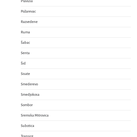
Plavuša
Požarevac
Razvedene
Ruma
Šabac
Senta
Šid
Sisate
Smederevo
Smedjokosa
Sombor
Sremska Mitrovica
Subotica
Transice