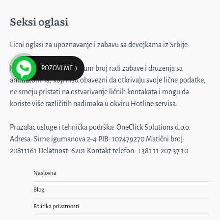
Seksi oglasi
Profesorka u penziji
3
Licni oglasi za upoznavanje i zabavu sa devojkama iz Srbije
Korisnici pozivaju premium broj radi zabave i druzenja sa
POZOVI ME :)
Emilija, samo diskretno
animatorima, koji nisu obavezni da otkrivaju svoje lične podatke,
ne smeju pristati na ostvarivanje ličnih kontakata i mogu da
4
koriste više različitih nadimaka u okviru Hotline servisa.
Pruzalac usluge i tehnička podrška: OneClick Solutions d.o.o.
Muž me ne primećuje
Adresa: Sime igumanova 2-4 PIB: 107479270 Matični broj:
20811161 Delatnost: 6201 Kontakt telefon: +381 11 207 37 10.
5
Naslovna
Blog
Žena sa stilom
Politika privatnosti
1