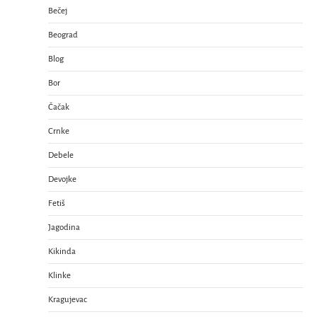
Bečej
Beograd
Blog
Bor
Čačak
Crnke
Debele
Devojke
Fetiš
Jagodina
Kikinda
Klinke
Kragujevac