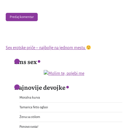
Sex erotske priče – najbolje na jednom mestu
Sms sex
Najnovije devojke
Moralna kurva
Tamarica fetis oglasi
Žena sa stilom
Ponovo svoja!