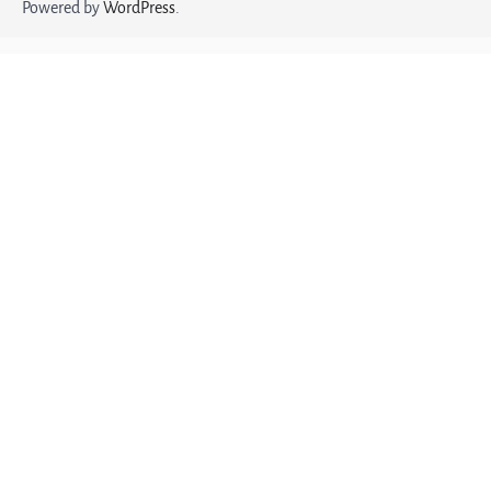
Powered by
WordPress
.
1
Ponovo svoja!
2
Profesorka u penziji
3
Emilija, samo diskretno
4
Muž me ne primećuje