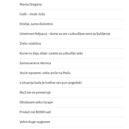
Mama Dragana
Goth – mrak i kiša
Emilija, samo diskretno
Umetnost Poljupca – dame za sex i uzbudljive zone za ljubljenje
Zrela i stabilna
Kurve ns daju ideje i savete za uzbudljiv seks
Samouverena Vesnica
Vruće ispovesti i seksi priče na Poslu
5 situacija kada je hotline sex pun pogodak!
Muž me ne primećuje
Obožavam seksi čarape
Privlači me BDSM svet
Volim duge razgovore