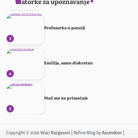
Matorke za upoznavanje
2
Profesorka u penziji
3
Emilija, samo diskretno
4
Muž me ne primećuje
5
Žena sa stilom
Copyright © 2026
Vruci Razgovori
| Refine Blog by
Ascendoor
|