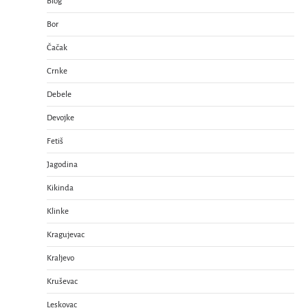
Blog
Bor
Čačak
Crnke
Debele
Devojke
Fetiš
Jagodina
Kikinda
Klinke
Kragujevac
Kraljevo
Kruševac
Leskovac