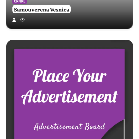
CRNKE
Samouverena Vesnica