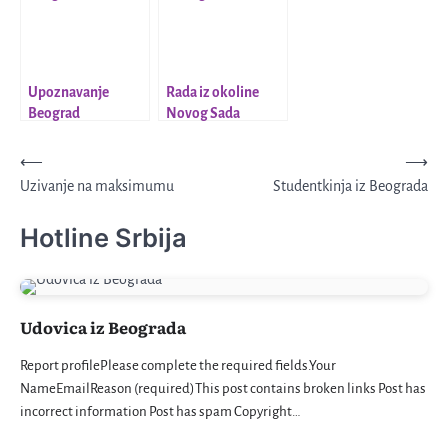
Upoznavanje
Rada iz okoline
Beograd
Novog Sada
Kretanje
⟵
⟶
Uzivanje na maksimumu
Studentkinja iz Beograda
članka
Hotline Srbija
Udovica iz Beograda
Report profilePlease complete the required fields.Your
NameEmailReason (required)This post contains broken links Post has
incorrect information Post has spam Copyright…