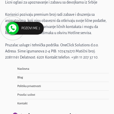
3
Licni oglasi za upoznavanje i zabavu sa devojkama iz Srbije
Korisnici pozivaju premium broj radi zabave i druzenja sa
Emilija, samo diskretno
animatorima, koji nisu obavezni da otkrivaju svoje lične podatke,
ne smeju pristati na ostvarivanje ličnih kontakata i mogu da
POZOVI ME :)
4
koriste više različitih nadimaka u okviru Hotline servisa.
Pruzalac usluge i tehnička podrška: OneClick Solutions d.o.o.
Muž me ne primećuje
Adresa: Sime igumanova 2-4 PIB: 107479270 Matični broj:
20811161 Delatnost: 6201 Kontakt telefon: +381 11 207 37 10.
5
Naslovna
Blog
Žena sa stilom
Politika privatnosti
1
Pravila i uslovi
Kontakt
Ponovo svoja!