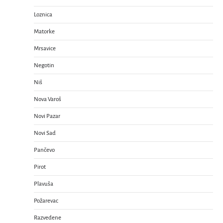
Loznica
Matorke
Mrsavice
Negotin
Niš
Nova Varoš
Novi Pazar
Novi Sad
Pančevo
Pirot
Plavuša
Požarevac
Razvedene