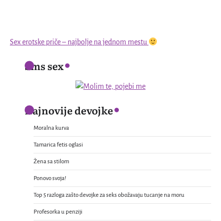
Sex erotske priče – najbolje na jednom mestu
Sms sex
Najnovije devojke
Moralna kurva
Tamarica fetis oglasi
Žena sa stilom
Ponovo svoja!
Top 5 razloga zašto devojke za seks obožavaju tucanje na moru
Profesorka u penziji