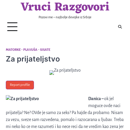
Vruci Razgovori
Skip
to
content
Pozovi me – najbolje devojke iz Srbije
MATORKE
PLAVUŠA
SISATE
Za prijateljstvo
Report profile
Danica –
ok jel
moguce ovde naci
prijatelja? Ne? OVde je samo za seks? Pa hajde da probamo. Nisam
za vezu, sveze sam razvedena, pomalo i razocarana u ljubav. Treba
mi neko ko ce me razumeti i ko nece reci da ne vredim kao zena jer