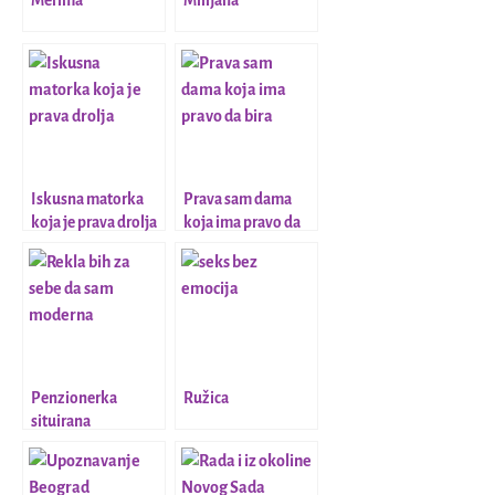
Merima
Milijana
Iskusna matorka
Prava sam dama
koja je prava drolja
koja ima pravo da
bira
Penzionerka
Ružica
situirana