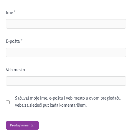
Ime
*
E-pošta
*
Veb mesto
Sačuvaj moje ime, e-poštu i veb mesto u ovom pregledaču
veba za sledeći put kada komentarišem.