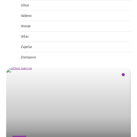
Užice
Valjevo
Vranje
Vršac
Zaječar
Zrenjanin