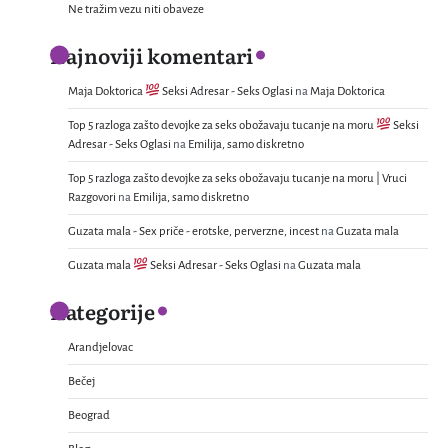
Ne tražim vezu niti obaveze
Najnoviji komentari
Maja Doktorica
Seksi Adresar - Seks Oglasi
na
Maja Doktorica
Top 5 razloga zašto devojke za seks obožavaju tucanje na moru
Seksi
Adresar - Seks Oglasi
na
Emilija, samo diskretno
Top 5 razloga zašto devojke za seks obožavaju tucanje na moru | Vruci
Razgovori
na
Emilija, samo diskretno
Guzata mala - Sex priče - erotske, perverzne, incest
na
Guzata mala
Guzata mala
Seksi Adresar - Seks Oglasi
na
Guzata mala
Kategorije
Arandjelovac
Bečej
Beograd