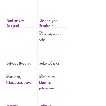
Nadica 1982.
Mela 52. god
Beograd
Zrenjanin
Lolypop Beograd
Soko iz Čačka