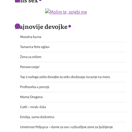
Najnovije devojke
Moralna kurva
Tamarica fetis oglasi
Žena sa stilom
Ponovo svoja!
Top 5 razloga zašto devojke za seks obožavaju tucanje na moru
Profesorka u penziji
Mama Dragana
Goth – mrak i kiša
Emilija, samo diskretno
Umetnost Poljupca – dame za sex i uzbudljive zone za ljubljenje