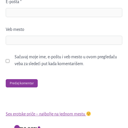
E-pošta
*
Veb mesto
Sačuvaj moje ime, e-poštu i veb mesto u ovom pregledaču
veba za sledeći put kada komentarišem.
Sex erotske priče – najbolje na jednom mestu
Sms sex