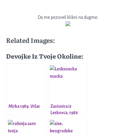
Da me pozoveš klikni na dugme:
Related Images:
Devojke Iz Tvoje Okoline:
Mirka 1989. Vršac
Zavisnica iz
Leskovca, 1986