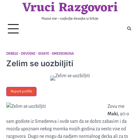
Vruci Razgovori
Skip
to
content
Pozovi me – najbolje devojke iz Srbije
DEBELE
DEVOJKE
SISATE
SMEDJOKOSA
Zelim se uozbiljiti
Report profile
Zovu me
Maki,
90-o
sam godiste iz Smedereva i ovde sam da se dobro zabavim i da
mozda upoznam nekog momka mojih godina za nesto vise od
razgovora. Dugo ne mogu da nadjem normalnog decka ali za to