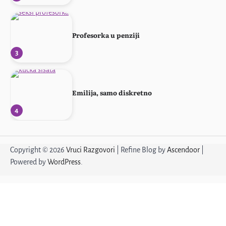
Profesorka u penziji
3
Emilija, samo diskretno
4
Muž me ne primećuje
Copyright © 2026
Vruci Razgovori
| Refine Blog by
Ascendoor
|
5
Powered by
WordPress
.
Žena sa stilom
1