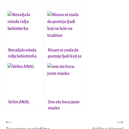
Nevaljala mlada
Nisam ni znala da
ridja bebisiterka
postoje ljudi koji se
lože na trudnice
Volim ANAL
Ono sto hocu jeste
musko
Kretanje
⟵
⟶
Za avanturu sa mladjima
Koliko si iskusan?