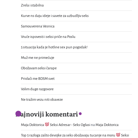
Zrela i stabilna
Kurve ns daju ideje i savete za uzbudljiv seks
Samouverena Vesnica
Vruće ispovesti i seksi priče na Poslu
5 situacija kada je hotline sex pun pogodak!
Muž me ne primećuje
Obožavam seksi čarape
Privlači me BDSM svet
Volim duge razgovore
Ne tražim vezu niti obaveze
Najnoviji komentari
Maja Doktorica
Seksi Adresar - Seks Oglasi
na
Maja Doktorica
Top 5 razloga zašto devojke za seks obožavaju tucanje na moru
Seksi