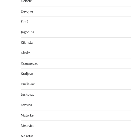
Debele
Devojke
Fetiš
Jagodina
Kikinda
Klinke
Kragujevac
Kraljevo
Kruševac
Leskovac
Loznica
Matorke
Mrsavice
Negotin