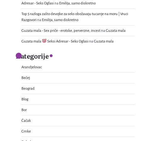
Adresar - Seks Oglasi
na
Emilija, samo diskretno
Top 5 razloga zašto devojke za seks obožavaju tucanje na moru | Vruci
Razgovori
na
Emilija, samo diskretno
Guzata mala - Sex priče - erotske, perverzne, incest
na
Guzata mala
Guzata mala
Seksi Adresar - Seks Oglasi
na
Guzata mala
Kategorije
Arandjelovac
Bečej
Beograd
Blog
Bor
Čačak
Crnke