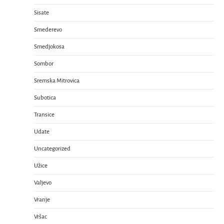
Sisate
Smederevo
Smedjokosa
Sombor
Sremska Mitrovica
Subotica
Transice
Udate
Uncategorized
Užice
Valjevo
Vranje
Vršac