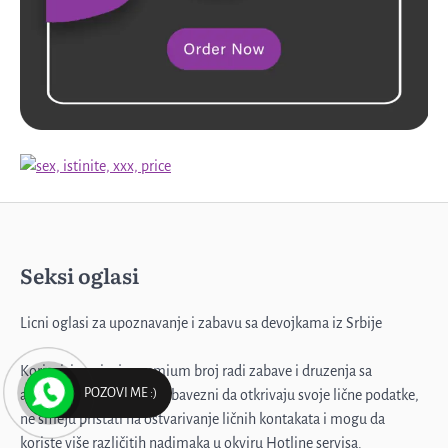
Seksi oglasi
Licni oglasi za upoznavanje i zabavu sa devojkama iz Srbije
Profesorka u penziji
Korisnici pozivaju premium broj radi zabave i druzenja sa
POZOVI ME :)
animatorima, koji nisu obavezni da otkrivaju svoje lične podatke,
3
ne smeju pristati na ostvarivanje ličnih kontakata i mogu da
koriste više različitih nadimaka u okviru Hotline servisa.