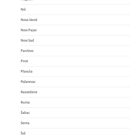
Niš
Nova Varoš
Novi Pazar
Novi Sad
Pančevo
Pirot
Plavuša
Požarevac
Razvedene
Ruma
Šabac
Senta
Šid