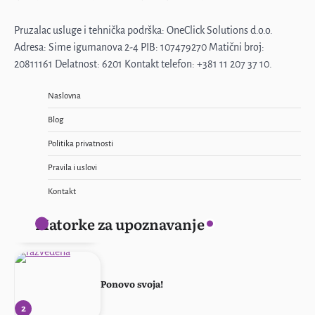
Emilija, samo diskretno
Pruzalac usluge i tehnička podrška: OneClick Solutions d.o.o.
4
Adresa: Sime igumanova 2-4 PIB: 107479270 Matični broj:
20811161 Delatnost: 6201 Kontakt telefon: +381 11 207 37 10.
Naslovna
Muž me ne primećuje
Blog
5
Politika privatnosti
Pravila i uslovi
Žena sa stilom
Kontakt
1
Matorke za upoznavanje
Ponovo svoja!
2